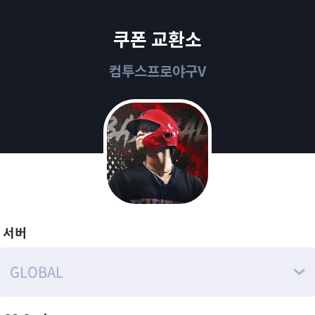
쿠폰 교환소
컴투스프로야구V
서버
GLOBAL